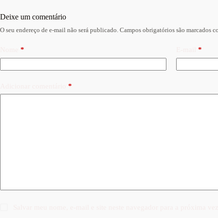
Deixe um comentário
O seu endereço de e-mail não será publicado.
Campos obrigatórios são marcados 
Nome
*
E-mail
*
Adicionar comentário
*
Salvar meu nome, e-mail e site neste navegador para a próxima ve